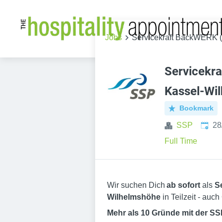
Jobs
Servicekraft BackWERK (
Servicekr
Kassel-Wi
Bookmark
Publi
SSP
28
Full Time
Wir suchen Dich
ab sofort
als
S
Wilhelmshöhe
in Teilzeit - auc
Mehr als 10 Gründe mit der SS