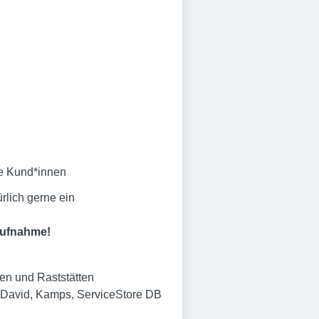
re Kund*innen
rlich gerne ein
aufnahme!
en und Raststätten
n&David, Kamps, ServiceStore DB