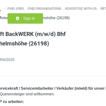
FIND JOBS
FIND ORGANISATIONS
ADVERTISE WITH US
RET
Header nav
m/w/d) Bhf Kassel-Wilhelmshöhe (26198)
Sign in
aft BackWERK (m/w/d) Bhf
lhelmshöhe (26198)
shed
:
/04/2026
ervicekraft / Servicemitarbeiter / Verkäufer (m/w/d) für un
h Quereinsteiger sind willkommen.
P zu arbeiten: